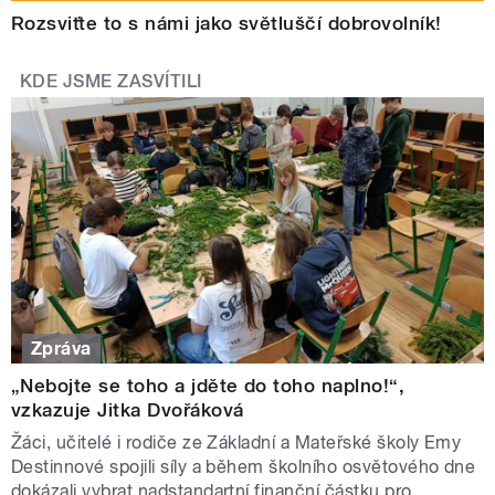
Rozsviťte to s námi jako světluščí dobrovolník!
KDE JSME ZASVÍTILI
Zpráva
„Nebojte se toho a jděte do toho naplno!“,
vzkazuje Jitka Dvořáková
Žáci, učitelé i rodiče ze Základní a Mateřské školy Emy
Destinnové spojili síly a během školního osvětového dne
dokázali vybrat nadstandartní finanční částku pro