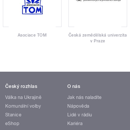
Asociace TOM
Česká zemědělská univerzita
v Praze
Český rozhlas
O nás
Válka na Ukrajině
Jak nás naladíte
Komunální volby
Nápověda
Stanice
Lidé v rádiu
eShop
Kariéra