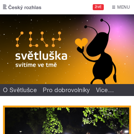
Přejít k hlavnímu obsahu
MENU
ŽIVĚ
O Světlušce
Pro dobrovolníky
Více
…